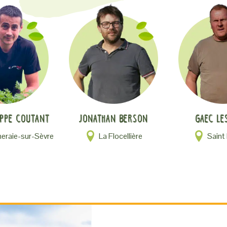
ippe Coutant
Jonathan Berson
GAEC Le
raie-sur-Sèvre
La Flocellière
Saint