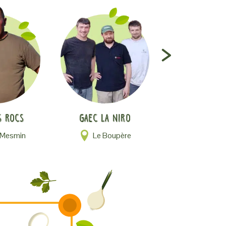
Agro’c
s Rocs
Gaec La Niro
La Floce
 Mesmin
Le Boupère